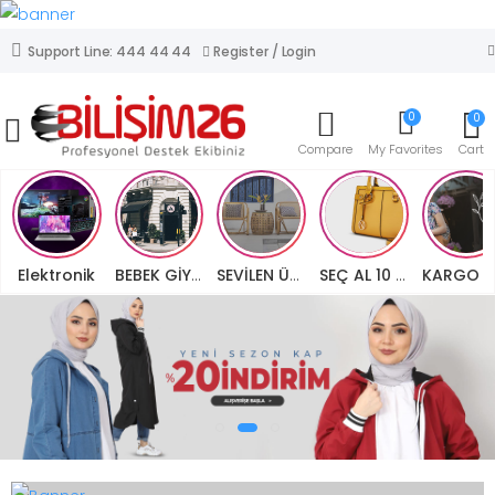
Register / Login
Support Line: 444 44 44
0
0
Mobile Menu
Compare
My Favorites
Cart
Elektronik
BEBEK GİYİM
SEVİLEN ÜRÜNLER
SEÇ AL 10 TL
KA