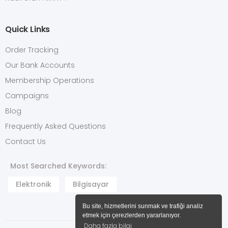
Quick Links
Order Tracking
Our Bank Accounts
Membership Operations
Campaigns
Blog
Frequently Asked Questions
Contact Us
Most Searched Keywords:
Elektronik
Bilgisayar
Bu site, hizmetlerini sunmak ve trafiği analiz
etmek için çerezlerden yararlanıyor.
Daha fazla bilgi